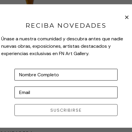
HOMBRE PATERNO
MERO
RECIBA NOVEDADES
CONTACT FOR PRICE
CONTACT FOR PRICE
Direct Wood Carving
Direct Wood Carving
Únase a nuestra comunidad y descubra antes que nadie
118 x 35 x 31 cm
43 x 105 x 32 cm
nuevas obras, exposiciones, artistas destacados y
46.46 x 13.78 x 12.2 in
16.93 x 41.34 x 12.6 in
experiencias exclusivas en FN Art Gallery.
Nombre Completo
Email
SUSCRIBIRSE