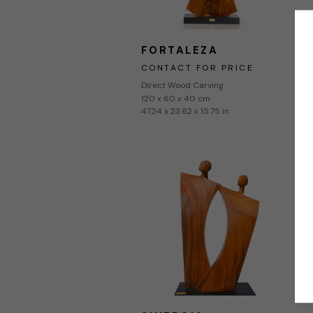
FORTALEZA
CONTACT FOR PRICE
Direct Wood Carving
120 x 60 x 40 cm
47.24 x 23.62 x 15.75 in