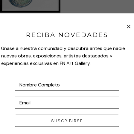
LA MUJER Y EL MAR
CONTACT FOR PRICE
RECIBA NOVEDADES
puntillas, hilo y esmaltes sobre 
madera / lace, thread and enamels 
Únase a nuestra comunidad y descubra antes que nadie
on wood
128 x 128 cm
nuevas obras, exposiciones, artistas destacados y
50.39 x 50.39 in
experiencias exclusivas en FN Art Gallery.
Nombre Completo
Email
SUSCRIBIRSE