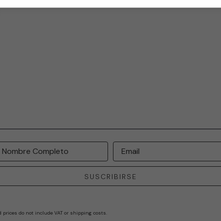
Nombre Completo
Email
SUSCRIBIRSE
d prices do not include VAT or shipping costs.