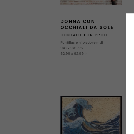
DONNA CON 
OCCHIALI DA SOLE
CONTACT FOR PRICE
Puntillas e hilo sobre mdf
160 x 160 cm
62.99 x 62.99 in