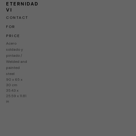
ETERNIDAD 
VI
CONTACT 
FOR 
PRICE
Acero 
soldado y 
pintado / 
Welded and 
painted 
steel
90 x 65 x 
30 cm
35.43 x 
25.59 x 11.81 
in