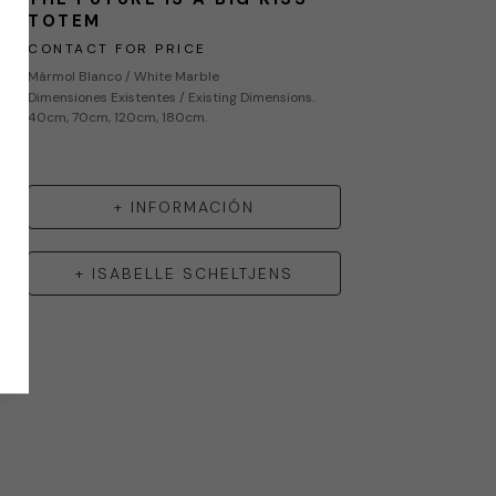
TOTEM
CONTACT FOR PRICE
Mármol Blanco / White Marble
Dimensiones Existentes / Existing Dimensions.
40cm, 70cm, 120cm, 180cm.
+ INFORMACIÓN
+
ISABELLE SCHELTJENS