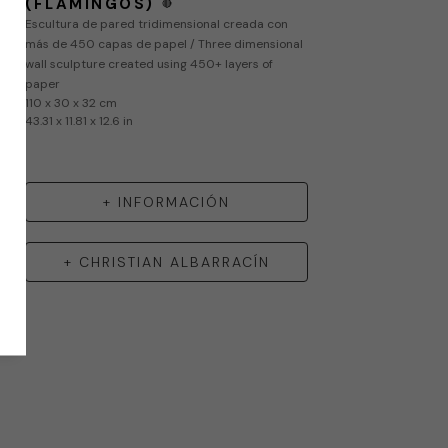
(FLAMINGOS)
🔴
Escultura de pared tridimensional creada con 
más de 450 capas de papel / Three dimensional 
wall sculpture created using 450+ layers of 
paper
110 x 30 x 32 cm
43.31 x 11.81 x 12.6 in
+ INFORMACIÓN
+
CHRISTIAN ALBARRACÍN