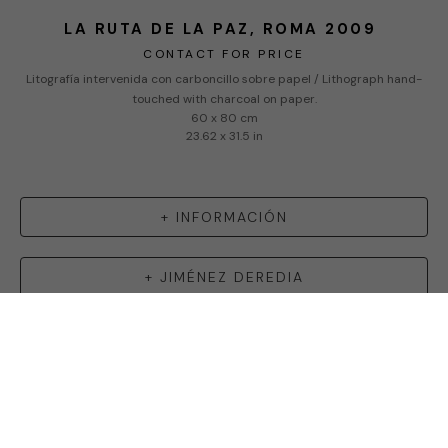
LA RUTA DE LA PAZ, ROMA 2009
CONTACT FOR PRICE
Litografía intervenida con carboncillo sobre papel / Lithograph hand-
touched with charcoal on paper.
60 x 80 cm
23.62 x 31.5 in
+ INFORMACIÓN
+
JIMÉNEZ DEREDIA
FN ART GALLERY
Copyright ©
2026
,
Art Gallery Software
By ArtCloud