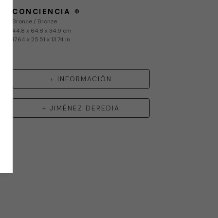
CONCIENCIA
🔴
Bronce / Bronze
44.8 x 64.8 x 34.9 cm
17.64 x 25.51 x 13.74 in
+ INFORMACIÓN
+
JIMÉNEZ DEREDIA