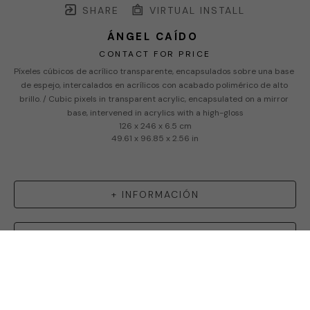
SHARE
VIRTUAL INSTALL
ÁNGEL CAÍDO
CONTACT FOR PRICE
Píxeles cúbicos de acrílico transparente, encapsulados sobre una base 
de espejo, intercalados en acrílicos con acabado polimérico de alto 
brillo. / Cubic pixels in transparent acrylic, encapsulated on a mirror 
base, intervened in acrylics with a high-gloss
126 x 246 x 6.5 cm
49.61 x 96.85 x 2.56 in
+ INFORMACIÓN
+
EMMANUEL MENESES