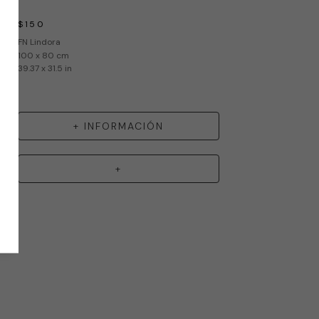
$150
FN Lindora
100 x 80 cm
39.37 x 31.5 in
+ INFORMACIÓN
+