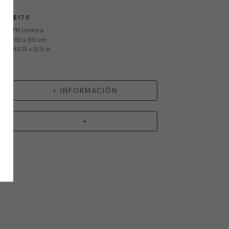
$175
FN Lindora
110 x 80 cm
43.31 x 31.5 in
+ INFORMACIÓN
+