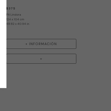
$375
FN Lindora
124 x 104 cm
48.82 x 40.94 in
+ INFORMACIÓN
+