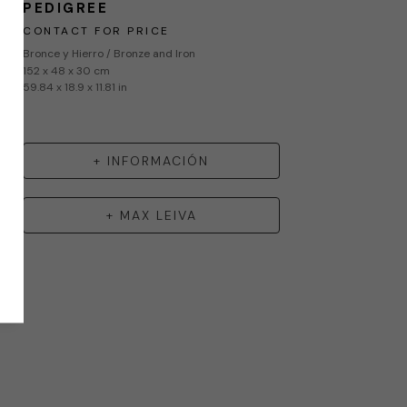
PEDIGREE
CONTACT FOR PRICE
Bronce y Hierro / Bronze and Iron
152 x 48 x 30 cm
59.84 x 18.9 x 11.81 in
+ INFORMACIÓN
+
MAX LEIVA