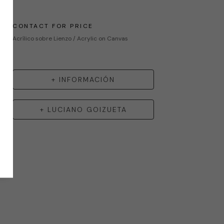
CONTACT FOR PRICE
Acrílico sobre Lienzo / Acrylic on Canvas
+ INFORMACIÓN
+
LUCIANO GOIZUETA