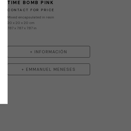
TIME BOMB PINK
CONTACT FOR PRICE
Mixed encapsulated in resin
20 x 20 x 20 cm
7.87 x 7.87 x 7.87 in
+ INFORMACIÓN
+
EMMANUEL MENESES