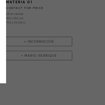
MATERIA 01
CONTACT FOR PRICE
Oil on canvas
190 x 150 cm
74.8 x 59.06 in
+ INFORMACIÓN
+
MARIO HENRIQUE