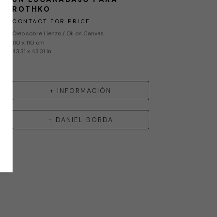
ROTHKO
CONTACT FOR PRICE
Óleo sobre Lienzo / Oil on Canvas
110 x 110 cm
43.31 x 43.31 in
+ INFORMACIÓN
+
DANIEL BORDA