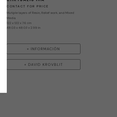
CONTACT FOR PRICE
Mutiple layers of Resin, Relief work, and Mixed 
Media
122 x 122 x 7.6 cm
48.03 x 48.03 x 2.99 in
+ INFORMACIÓN
+
DAVID KROVBLIT