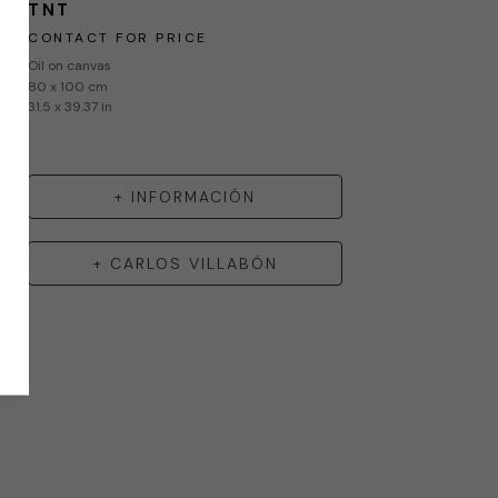
TNT
CONTACT FOR PRICE
Oil on canvas
80 x 100 cm
31.5 x 39.37 in
+ INFORMACIÓN
+
CARLOS VILLABÓN