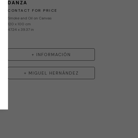
DANZA
CONTACT FOR PRICE
Smoke and Oil on Canvas
120 x 100 cm
47.24 x 39.37 in
+ INFORMACIÓN
+
MIGUEL HERNÁNDEZ