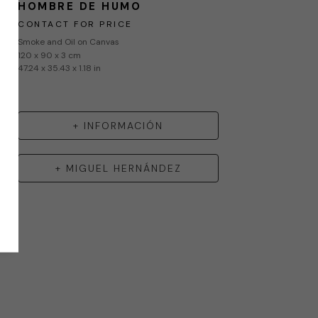
HOMBRE DE HUMO
CONTACT FOR PRICE
Smoke and Oil on Canvas
120 x 90 x 3 cm
47.24 x 35.43 x 1.18 in
+ INFORMACIÓN
+
MIGUEL HERNÁNDEZ