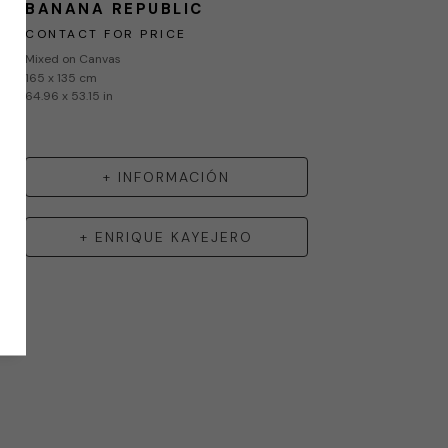
BANANA REPUBLIC
CONTACT FOR PRICE
Mixed on Canvas
165 x 135 cm
64.96 x 53.15 in
+ INFORMACIÓN
+
ENRIQUE KAYEJERO