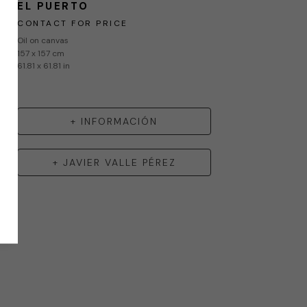
EL PUERTO
CONTACT FOR PRICE
Oil on canvas
157 x 157 cm
61.81 x 61.81 in
+ INFORMACIÓN
+
JAVIER VALLE PÉREZ