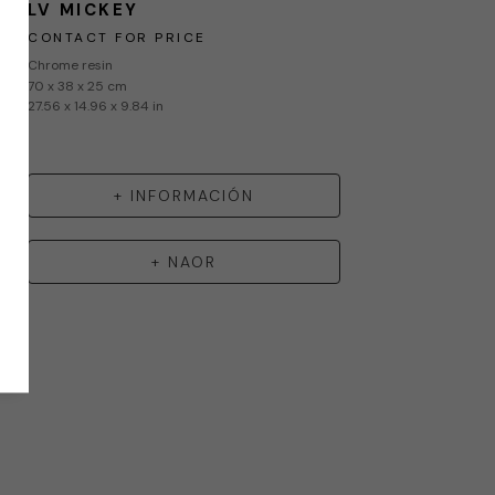
LV MICKEY
CONTACT FOR PRICE
Chrome resin
70 x 38 x 25 cm
27.56 x 14.96 x 9.84 in
+ INFORMACIÓN
+
NAOR