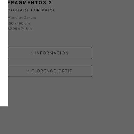
FRAGMENTOS 2
CONTACT FOR PRICE
Mixed on Canvas
160 x 190 cm
62.99 x 74.8 in
+ INFORMACIÓN
+
FLORENCE ORTIZ