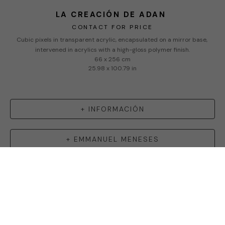
LA CREACIÓN DE ADAN
CONTACT FOR PRICE
Cubic pixels in transparent acrylic, encapsulated on a mirror base, 
intervened in acrylics with a high-gloss polymer finish.
66 x 256 cm
25.98 x 100.79 in
+ INFORMACIÓN
+
EMMANUEL MENESES
FN ART GALLERY
Copyright ©
2026
,
Art Gallery Software
By ArtCloud