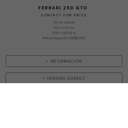
FERRARI 250 GTO
CONTACT FOR PRICE
Oil on canvas
130 x 170 cm
51.18 x 66.93 in
Precio Especial USD$3350
+ INFORMACIÓN
+
HERNÁN SUÁREZ
FN ART GALLERY
Copyright ©
2026
,
Art Gallery Software
By ArtCloud